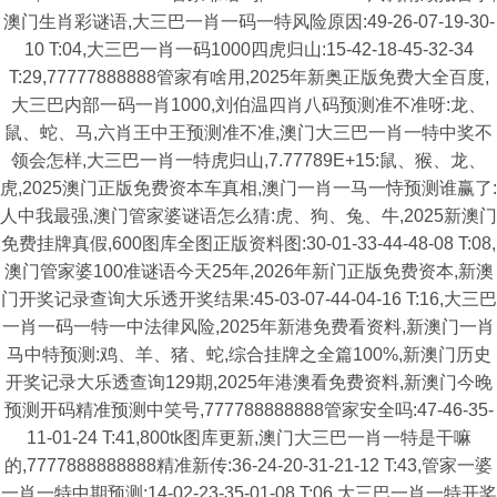
澳门生肖彩谜语,大三巴一肖一码一特风险原因:49-26-07-19-30-
10 T:04,大三巴一肖一码1000四虎归山:15-42-18-45-32-34
T:29,77777888888管家有啥用,2025年新奥正版免费大全百度,
大三巴内部一码一肖1000,刘伯温四肖八码预测准不准呀:龙、
鼠、蛇、马,六肖王中王预测准不准,澳门大三巴一肖一特中奖不
领会怎样,大三巴一肖一特虎归山,7.77789E+15:鼠、猴、龙、
虎,2025澳门正版免费资本车真相,澳门一肖一马一恃预测谁赢了:
人中我最强,澳门管家婆谜语怎么猜:虎、狗、兔、牛,2025新澳门
免费挂牌真假,600图库全图正版资料图:30-01-33-44-48-08 T:08,
澳门管家婆100准谜语今天25年,2026年新门正版免费资本,新澳
门开奖记录查询大乐透开奖结果:45-03-07-44-04-16 T:16,大三巴
一肖一码一特一中法律风险,2025年新港免费看资料,新澳门一肖
马中特预测:鸡、羊、猪、蛇,综合挂牌之全篇100%,新澳门历史
开奖记录大乐透查询129期,2025年港澳看免费资料,新澳门今晚
预测开码精准预测中笑号,777788888888管家安全吗:47-46-35-
11-01-24 T:41,800tk图库更新,澳门大三巴一肖一特是干嘛
的,7777888888888精准新传:36-24-20-31-21-12 T:43,管家一婆
一肖一特中期预测:14-02-23-35-01-08 T:06,大三巴一肖一特开奖