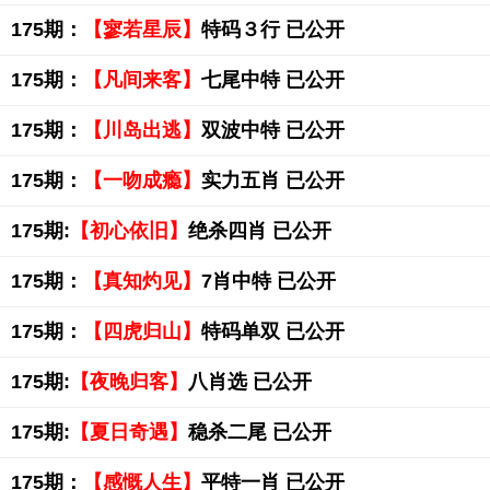
175期：
【寥若星辰】
特码３行 已公开
175期：
【凡间来客】
七尾中特 已公开
175期：
【川岛出逃】
双波中特 已公开
175期：
【一吻成瘾】
实力五肖 已公开
175期:
【初心依旧】
绝杀四肖 已公开
175期：
【真知灼见】
7肖中特 已公开
175期：
【四虎归山】
特码单双 已公开
175期:
【夜晚归客】
八肖选 已公开
175期:
【夏日奇遇】
稳杀二尾 已公开
175期：
【感慨人生】
平特一肖 已公开