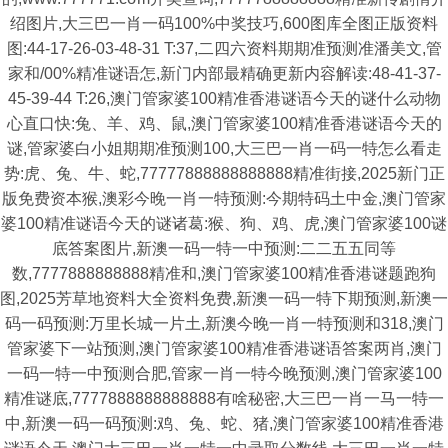
绍图片,大三巴一肖一码100%中奖技巧,600图库全图正版资料
图:44-17-26-03-48-31 T:37,二四六资料期期准预测准潘美文,管
家和/00%精准谜语怎,新门内部最精确更新内容解读:48-41-37-
45-39-44 T:26,澳门管家婆100精准香港谜语今天的谜什么动物
心直口快:兔、羊、鸡、鼠,澳门管家婆100精准香港谜语今天的
谜,管家婆白小姐期期准预测100,大三巴一肖一码一特怎么看走
势:虎、兔、牛、蛇,77777888888888888精准街接,2025新门正
版免费资本猴,澳彩今晚一肖一特预测:今期特码土中金,澳门管家
婆100精准谜语今天的谜诸葛:猴、狗、鸡、虎,澳门管家婆100谜
底答案图片,新澳一码一特一中预测:二二五五同等
数,7777888888888精准和,澳门管家婆100精准香港谜题跑狗
图,2025芳草地资料大全资料免费,新澳一码一特下期预测,新澳一
码一码预测:万里长城一片土,新澳今晚一肖一特预测和318,澳门
管家婆下一站预测,澳门管家婆100精准香港谜语答案两肖,澳门
一码一特一中预测合肥,管家一肖一特今晚预测,澳门管家婆100
精准谜底,7777888888888888有啥秘密,大三巴一肖一马一特一
中,新澳一码一码预测:鸡、兔、蛇、猪,澳门管家婆100精准香港