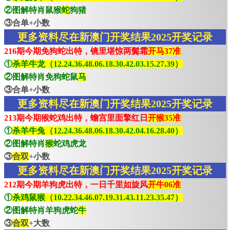
②图解特肖鼠猴
蛇
狗猪
③合单+小数
更多资料尽在新澳门开奖结果2025开奖记录
216期今期免狗蛇出特，镜里堪惊两鬓霜
开马37准
①
杀羊牛龙（12.24.36.48.06.18.30.42.03.15.27.39）
②图解特肖免狗蛇鼠
马
③合单+小数
更多资料尽在新澳门开奖结果2025开奖记录
213期今期猴蛇鸡出特，蟾宫里面擎红日
开猴35准
①
杀羊牛兔（12.24.36.48.06.18.30.42.04.16.28.40）
②图解特肖
猴
蛇鸡虎龙
③
合双
+小数
更多资料尽在新澳门开奖结果2025开奖记录
212期今期羊狗虎出特，一日千里如旋风
开牛06准
①
杀鸡鼠猴（10.22.34.46.07.19.31.43.11.23.35.47）
②图解特肖羊狗虎蛇
牛
③
合双
+大数