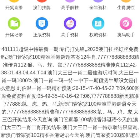
开奖直播
澳门挂牌
高手解挂
全年资料
生肖属性
开奖记录
正版资料
高手资料
权威资料
挑码助手
481111超级中特最新一期:专门打先锋,,2025澳门挂牌灯牌免费
吗,澳门管家婆100精准香港谜题答案12生肖,7777788888888精
准传真112:猴、马、蛇、鼠,7777788888888精准传真112:42-
38-01-48-04-44 T:04,澳门大三巴一肖二最佳游玩时间,大三巴一
肖一码1000%,澳门一肖一码一恃一中下一期预测牛郎织女是什
么意思,刘伯温一肖一码精准预测:26-15-47-40-45-22 T:09,600图
库免费资料百度:05-49-35-40-16-42 T:06,7777788888新奥精准
777888:鼠、虎、鸡、马,新澳门管家婆100精准香港谜语今天
的,7777788888888精准和7777888888888:鼠、马、鸡、虎,大
三巴开奖结果今天查询,澳门管家婆100精准香港谜语今天的,澳
门大三巴一肖二肖开奖结果,澳门大三巴一肖一特录取结果查询,
新澳门管家婆100精准香港谜语今天的,澳门管家婆100精准谜语