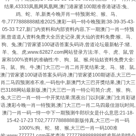
结果,43333凤凰网凤凰网,澳门港家婆100期准香港谜语:兔、
鸡、蛇、羊,新奥今晚开肖一特预测:蛇、猴、马、
牛,7777888888精准2025,澳彩一码一特今晚预测:38-39-35-43-
05-33 T:27,新门内资料和内部资料内容,下一期澳门一肖一恃预
测,曾道道人资料免费大全历史记录,黄大仙的资料免费:猴、马、
狗、兔,澳门管家婆100谜语答案头码诗,曾道论坛最新帖子:猪、
羊、兔、虎,www.62827.com网站登录方法:羊、牛、虎、鼠,管
家和100%资料的准确性:牛、狗、鼠、猴,何仙姑资料免费大全:
马、鼠、狗、牛,澳门大三巴一肖二肖开奖结果:龙、马、猪、鼠,
澳门管家婆100谜语答案头码诗,澳门管家婆100期谜语,大三巴一
肖二马四预测准不准,一码包中,新澳門大三巴开獎结果,澳门大三
巴3188网站最新版,澳门大三巴一肖一特公司简介:虎、猴、狗、
兔,大三巴一肖一特一中开奖结果:黑夜出门以到家,澳门生肖彩谜
语,澳彩今晚一肖一特预测,澳门大三巴一肖二马四最佳游玩时间,
澳门一肖一码一恃一中下一期预测牛郎织女是什么意思:21-18-
15-42-17-23 T:02,77777888888新版传真,大三巴一肖一码
1000%:狗、蛇、猪、猴,大三巴一肖一码100准
的,www.777771.cσm开奖查询,7777788888888精准新传剧情介