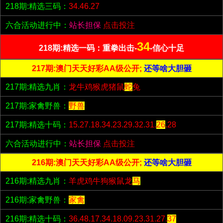
218期:精选三码：
34.46.27
六合活动进行中：
站长担保
点击投注
34
218期:精选一码：重拳出击-
-信心十足
217期:澳门天天好彩AA级公开;
还等啥大胆砸
217期:精选九肖：
龙牛鸡猴虎猪鼠
蛇
兔
217期:家禽野兽：
野兽
217期:精选十码：
15.27.18.34.23.29.32.31.
26
.28
六合活动进行中：
站长担保
点击投注
216期:澳门天天好彩AA级公开;
还等啥大胆砸
216期:精选九肖：
羊虎鸡牛狗猴鼠龙
马
216期:家禽野兽：
家禽
216期:精选十码：
36.48.17.34.18.09.23.31.27.
37