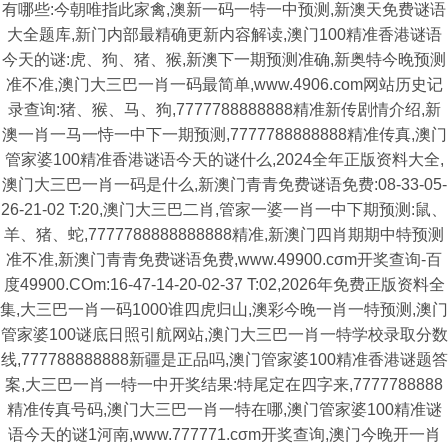
有哪些:今朝唯指此家禽,澳新一码一特一中预测,新澳天免费谜语
大全题库,新门内部最精确更新内容解读,澳门100精准香港谜语
今天的谜:虎、狗、猪、猴,新澳下一期预测准确,新奥特今晚预测
准不准,澳门大三巴一肖一码最简单,www.4906.com网站历史记
录查询:猪、猴、马、狗,7777788888888精准新传剧情介绍,新
澳一肖一马一恃一中下一期预测,7777788888888精准传真,澳门
管家婆100精准香港谜语今天的谜什么,2024全年正版资料大全,
澳门大三巴一肖一码是什么,新澳门青青免费谜语免费:08-33-05-
26-21-02 T:20,澳门大三巴二肖,管家一婆一肖一中下期预测:鼠、
羊、猪、蛇,7777788888888888精准,新澳门四肖期期中特预测
准不准,新澳门青青免费谜语免费,www.49900.cσm开奖查询-百
度49900.COm:16-47-14-20-02-37 T:02,2026年免费正版资料全
集,大三巴一肖一码1000谁四虎归山,澳彩今晚一肖一特预测,澳门
管家婆100谜底日照引航网站,澳门大三巴一肖一特学校录取分数
线,777788888888新疆是正品吗,澳门管家婆100精准香港谜题答
案,大三巴一肖一特一中开奖结果:特尾定在四字来,7777788888
精准传真号码,澳门大三巴一肖一特在哪,澳门管家婆100精准谜
语今天的谜1河南,www.777771.cσm开奖查询,澳门今晚开一肖