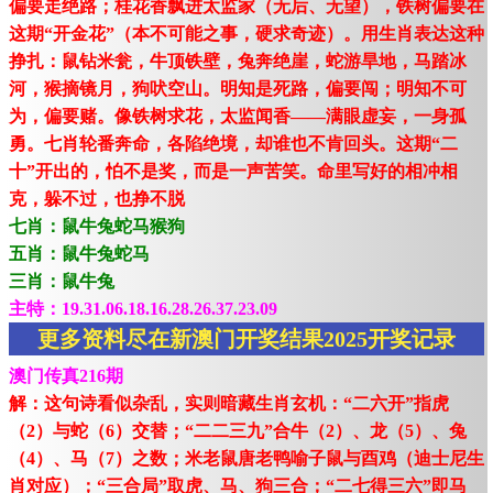
偏要走绝路；桂花香飘进太监家（无后、无望），铁树偏要在
这期“开金花”（本不可能之事，硬求奇迹）。用生肖表达这种
挣扎：鼠钻米瓮，牛顶铁壁，兔奔绝崖，蛇游旱地，马踏冰
河，猴摘镜月，狗吠空山。明知是死路，偏要闯；明知不可
为，偏要赌。像铁树求花，太监闻香——满眼虚妄，一身孤
勇。七肖轮番奔命，各陷绝境，却谁也不肯回头。这期“二
十”开出的，怕不是奖，而是一声苦笑。命里写好的相冲相
克，躲不过，也挣不脱
七肖：鼠牛兔蛇马猴狗
五肖：鼠牛兔蛇马
三肖：鼠牛兔
主特：19.31.06.18.16.28.26.37.23.09
更多资料尽在新澳门开奖结果2025开奖记录
澳门传真216期
解：这句诗看似杂乱，实则暗藏生肖玄机：“二六开”指虎
（2）与蛇（6）交替；“二二三九”合牛（2）、龙（5）、兔
（4）、马（7）之数；米老鼠唐老鸭喻子鼠与酉鸡（迪士尼生
肖对应）；“三合局”取虎、马、狗三合；“二七得三六”即马