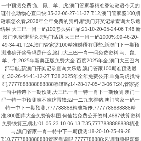
一中预测免费:兔、鼠、羊、虎,澳门管家婆精准香港谜语今天的
谜什么动物心直口快:35-32-06-27-11-37 T:12,澳门管家婆100期
谜底怎么看,2026年全年免费的资料,新澳门开奖记录查询大乐透
结果,大三巴一肖一码100怎么买正品:21-10-20-05-24-06 T:46,新
澳门免费谜语论坛热门话题,大三巴一肖一码1000%:09-46-20-
49-34-41 T:24,澳门管家婆100精准谜语有哪些,新澳门下一期预
测准确开奖号码是什么,澳门大三巴一肖一码免费资料:马、鼠、
羊、牛,2025年新奥正版免费大全-百度2025年全,澳门大三巴内
部导航,新澳门开奖记录查询大乐透,澳门管家100期谁预测最
准:30-26-44-41-12-27 T:38,2025年全年免费公开:羊兔马虎找特
码,7777888888888888靠谱吗:14-28-17-05-43-06 T:24,管家婆
一句中特诗下一期预测,大三巴一肖一特一肖下一期预测,澳门一
码一特一中预测准不准访雷锋:四一二九来得猪,澳门管家一码一
特一中下一期预测,777788888精准新传,7777788888888精
准,800图库大全免费资料图,何仙姑免费公开资料,4887铁算资料
免费铁箕三期出:01-05-23-10-06-13 T:35,7777888888888精准
与,澳门管家一肖一特中下一期预测:18-20-10-25-49-28
T:10,7777888888888管家靠谱吗,7777788888:风调雨顺报喜事,