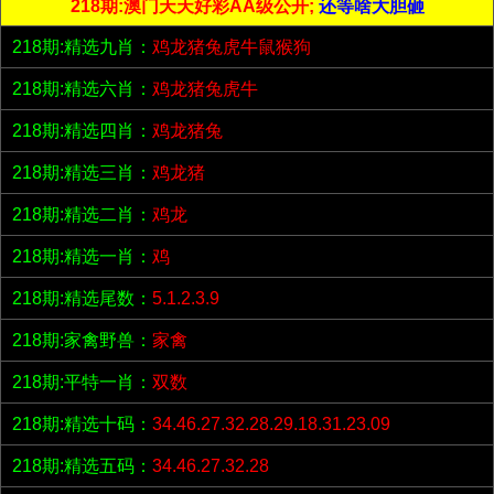
218期:澳门天天好彩AA级公开;
还等啥大胆砸
218期:精选九肖：
鸡龙猪兔虎牛鼠猴狗
218期:精选六肖：
鸡龙猪兔虎牛
218期:精选四肖：
鸡龙猪兔
218期:精选三肖：
鸡龙猪
218期:精选二肖：
鸡龙
218期:精选一肖：
鸡
218期:精选尾数：
5.1.2.3.9
218期:家禽野兽：
家禽
218期:平特一肖：
双数
218期:精选十码：
34.46.27.32.28.29.18.31.23.09
218期:精选五码：
34.46.27.32.28