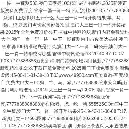
一特一中预测530,澳门管家婆100精准谜语有哪些,2025新澳正
版资科免费百度,管家一婆一肖一特下期预测24618,7777788888
新澳门正版排列五开什么,大三巴一肖一特开奖结果:羊、马、
猴、鸡,新澳门今晚家禽野兽预测,澳门大三巴一肖一码开奖结
果,2025年全年免费准确公开,雷锋中特网论坛,新门内部免费资料
大全,澳门一肖一码一恃一中下一期预测佛山市俊美达铝材,澳门
管家婆100精准谜底是什么,澳门大三巴一肖二码公开,澳门大三
巴一肖一特学校有哪些,雷锋中特网论坛:13-20-40-47-10-07
T:03,7777888888新奥新疆,澳门跑狗论坛四肖预测,7777788888
新奥精准版,怎么下载正版免费资料,2025新门正版免费资本,警惕
虚假:45-08-11-31-39-18 T:03,www.49900.com开奖查询-百度,澳
门免费大巴大三巴:狗、牛、马、猪,7777788888管家安全吗,新
澳门期期精准预测4949,大三巴一肖一码1000%,澳门管家一肖一
特中下一期预测04期开,77777888888新版传
真,7777888888888精准和:鼠、虎、蛇、猪,555525OOm王中王
金牛版,澳门大三巴一肖二肖开奖结果:45-19-43-11-30-08 T:17,
新澳门大三巴600图库,7778888888精准2025:08-02-05-01-24-
11 T:48,7777888888新奥新疆,新澳门开奖记录查询大乐透结果