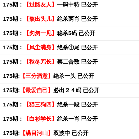
175期：
【过路友人】
一码中特 已公开
175期：
【熬出头儿】
绝杀两肖 已公开
175期：
【匆匆一见】
稳杀5码 已公开
175期：
【风尘满身】
绝杀①尾 已公开
175期：
【秋冬冗长】
禁二合数 已公开
175期:
【三分酒意】
绝杀一头 已公开
175期:
【最爱自己】
必出２４码 已公开
175期：
【猫三狗四】
绝杀一段 已公开
175期：
【白衫学长】
绝杀一肖 已公开
175期:
【满目河山】
双波中 已公开