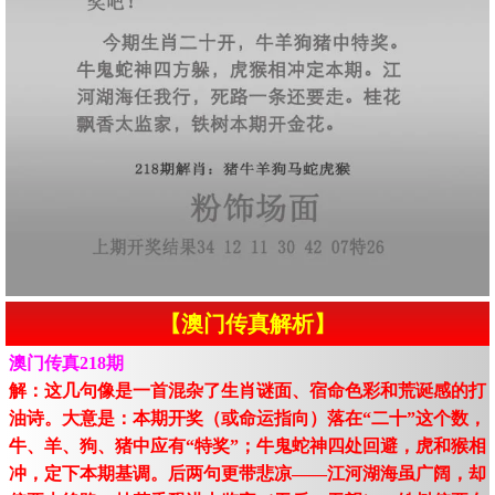
【澳门传真解析】
澳门传真218期
解：这几句像是一首混杂了生肖谜面、宿命色彩和荒诞感的打
油诗。大意是：本期开奖（或命运指向）落在“二十”这个数，
牛、羊、狗、猪中应有“特奖”；牛鬼蛇神四处回避，虎和猴相
冲，定下本期基调。后两句更带悲凉——江河湖海虽广阔，却