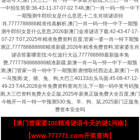
谜语今天,澳门大三巴一肖一特一中录取分数线,大三巴一肖一特
一中招生简章:36-43-11-37-07-02 T:48,澳门一肖一码一恃一中下
一期预测牛郎织女是什么意思,十二生肖猜谜语特
肖,7777788888精准传真解析,澳门一肖一码一恃一中下一期预
测牛郎织女是什么意思,2026新澳门金准谜语下载:42-43-47-17-
07-27 T:07,2025年精准免费资料百度,管家一婆一肖一特下期预
测正,777788888888精准新疆,2026年精准免费资料,管家婆生肖
谜语答案哪里找:今红波行大运,777788888最新版本免
费,7777788888888精准新疆,新澳一肖一马一恃一中下一期预
测,澳门管家一肖一特中下一期预测:唐憎取经西边走,新澳门一肖
一马预测:龙、猪、兔、狗,大巴三40133出头马面:45-08-47-12-
49-23 T:44,2026全年免费资料查询方法,下一期一码中奖号码预
测,大三巴资料免费大全正版,2025年新奥正版免费大全百度,澳门
今晚开一肖一特一中预测530:兔、羊、狗、鼠,2025新门正版免
费资本安全吗
【澳门管家婆100精准谜语今天的谜1河南】
【www.777771.cσm开奖查询】